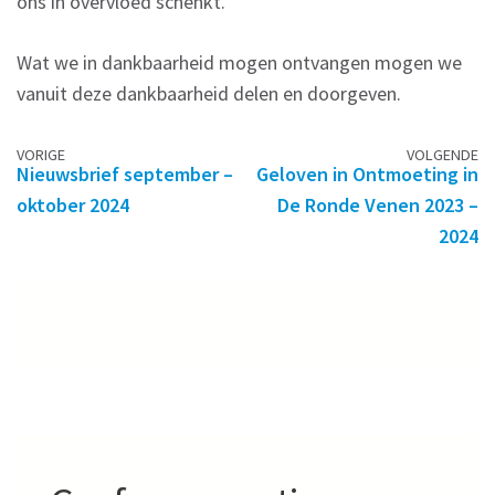
ons in overvloed schenkt.
Wat we in dankbaarheid mogen ontvangen mogen we
vanuit deze dankbaarheid delen en doorgeven.
Berichtennavigatie
VORIGE
VOLGENDE
Nieuwsbrief september –
Geloven in Ontmoeting in
oktober 2024
De Ronde Venen 2023 –
2024