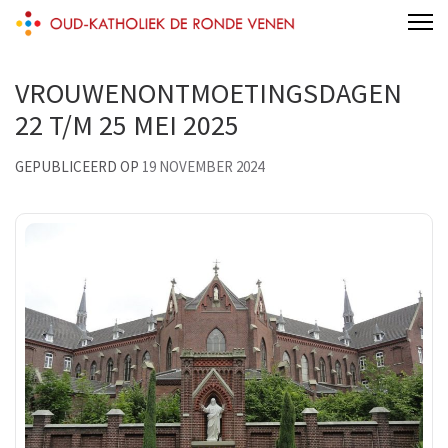
Skip
Oud-Katholiek De Ronde Venen
to
content
VROUWENONTMOETINGSDAGEN
(Press
22 T/M 25 MEI 2025
Enter)
GEPUBLICEERD OP
19 NOVEMBER 2024