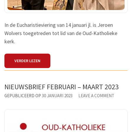
In de Eucharistieviering van 14 januari jl. is Jeroen
Wolvers toegetreden tot lid van de Oud-Katholieke
kerk.
VERDER LEZEN
NIEUWSBRIEF FEBRUARI – MAART 2023
ON
GEPUBLICEERD OP
30 JANUARI 2023
LEAVE A COMMENT
NIEUWSB
FEBRUAR
–
MAART