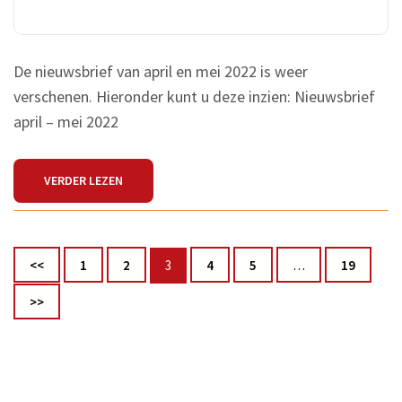
De nieuwsbrief van april en mei 2022 is weer
verschenen. Hieronder kunt u deze inzien: Nieuwsbrief
april – mei 2022
VERDER LEZEN
Berichten
Pagina
Pagina
Pagina
Pagina
Pagina
Pagina
<<
1
2
3
4
5
…
19
paginering
>>