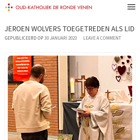
Skip
Oud-Katholiek De Ronde Venen
to
content
JEROEN WOLVERS TOEGETREDEN ALS LID
(Press
ON
GEPUBLICEERD OP
30 JANUARI 2023
LEAVE A COMMENT
Enter)
JEROEN
WOLVER
TOEGET
ALS
LID