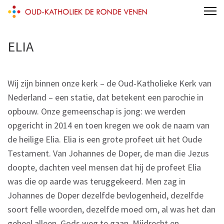
Skip
Oud-Katholiek De Ronde Venen
to
content
ELIA
(Press
Enter)
Wij zijn binnen onze kerk – de Oud-Katholieke Kerk van
Nederland – een statie, dat betekent een parochie in
opbouw. Onze gemeenschap is jong: we werden
opgericht in 2014 en toen kregen we ook de naam van
de heilige Elia. Elia is een grote profeet uit het Oude
Testament. Van Johannes de Doper, de man die Jezus
doopte, dachten veel mensen dat hij de profeet Elia
was die op aarde was teruggekeerd. Men zag in
Johannes de Doper dezelfde bevlogenheid, dezelfde
soort felle woorden, dezelfde moed om, al was het dan
geheel alleen, Gods weg te gaan. Mijdrecht en